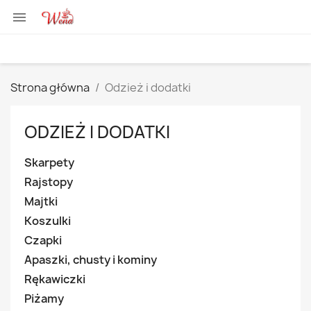

Strona główna
Odzież i dodatki
ODZIEŻ I DODATKI
Skarpety
Rajstopy
Majtki
Koszulki
Czapki
Apaszki, chusty i kominy
Rękawiczki
Piżamy