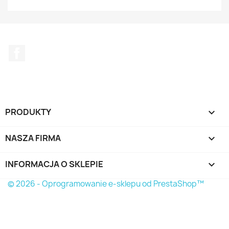
Facebook
PRODUKTY

NASZA FIRMA

INFORMACJA O SKLEPIE
keyboard_arrow_down
© 2026 - Oprogramowanie e-sklepu od PrestaShop™