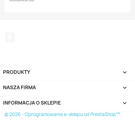
Facebook
PRODUKTY

NASZA FIRMA

INFORMACJA O SKLEPIE
keyboard_arrow_down
© 2026 - Oprogramowanie e-sklepu od PrestaShop™