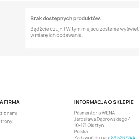
Brak dostępnych produktów.
Bądźcie czujni! W tym miejscu zostanie wyświe
w miarę ich dodawania.
A FIRMA
INFORMACJA O SKLEPIE
Pasmanteria WENA
t z nami
Jarosława Dąbrowskiego 4
strony
10-171 Olsztyn
Polska
Zadzwoń do nas:
89 5267244