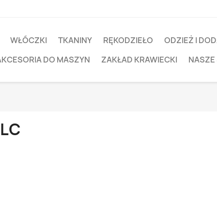
WŁÓCZKI
TKANINY
RĘKODZIEŁO
ODZIEŻ I DOD
AKCESORIA DO MASZYN
ZAKŁAD KRAWIECKI
NASZE
ILC