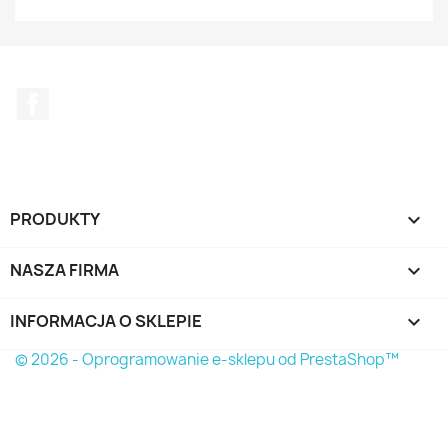
Facebook
PRODUKTY

NASZA FIRMA

INFORMACJA O SKLEPIE
keyboard_arrow_down
© 2026 - Oprogramowanie e-sklepu od PrestaShop™