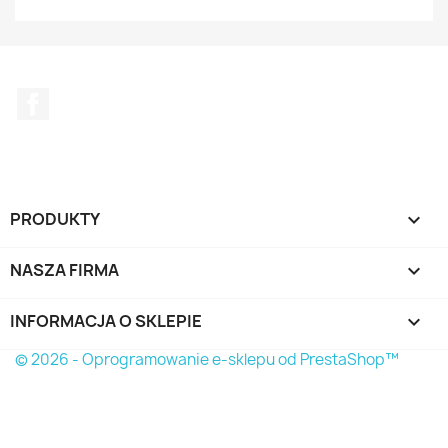
Facebook
PRODUKTY

NASZA FIRMA

INFORMACJA O SKLEPIE
keyboard_arrow_down
© 2026 - Oprogramowanie e-sklepu od PrestaShop™